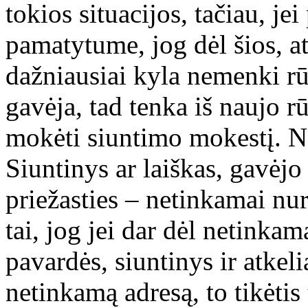
tokios situacijos, tačiau, j
pamatytume, jog dėl šios, at
dažniausiai kyla nemenki rū
gavėja, tad tenka iš naujo rū
mokėti siuntimo mokestį. N
Siuntinys ar laiškas, gavėjo 
priežasties – netinkamai nu
tai, jog jei dar dėl netinka
pavardės, siuntinys ir atkel
netinkamą adresą, to tikėtis 