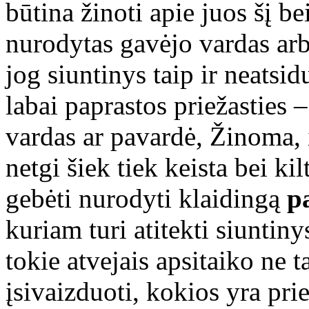
būtina žinoti apie juos šį b
nurodytas gavėjo vardas arb
jog siuntinys taip ir neatsi
labai paprastos priežasties 
vardas ar pavardė, Žinoma, 
netgi šiek tiek keista bei kil
gebėti nurodyti klaidingą
p
kuriam turi atitekti siuntinys
tokie atvejais apsitaiko ne ta
įsivaizduoti, kokios yra prie