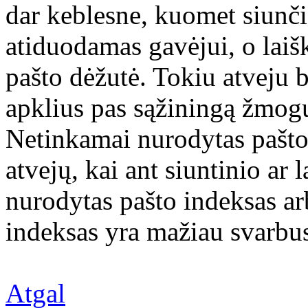
dar keblesne, kuomet siunčia
atiduodamas gavėjui, o laiš
pašto dėžutė. Tokiu atveju be
apklius pas sąžiningą žmogų 
Netinkamai nurodytas pašto 
atvejų, kai ant siuntinio ar 
nurodytas pašto indeksas arb
indeksas yra mažiau svarbus
Atgal